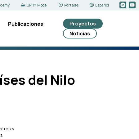
ademy
SPHY Model
Portales
Español
Proyectos
Publicaciones
Noticias
íses del Nilo
stres y
as