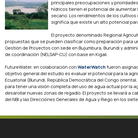
principales preocupaciones y prioridades d
hídricos tienen el potencial de aumentar
secano. Los rendimientos de los cultivos
significa que existe un alto potencial pa
El proyecto denominado
Regional Agricul
propuestas que se pueden clasificar como preparación para un
Gestión de Proyectos con sede en Bujumbura, Burundi y admini
de coordinación (NELSAP-CU) con base en Kigali.
FutureWater, en colaboración con
WaterWatch
fueron asignado
objetivo general del estudio es evaluar el potencial para la agri
Ecuatorial (Burundi, República Democrática del Congo oriental
para tener una visión completa del uso de agua actual por la agr
desarollar nuevas zonas de regadío. El proyecto se llevará a c
del NBI y las Direcciónes Generales de Agua y Riego en los siete