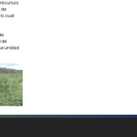
s recursos
e de
lo cual
de
d de
na unidad