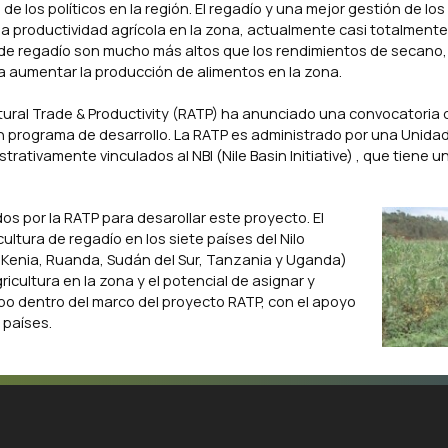
e los políticos en la región. El regadío y una mejor gestión de lo
 la productividad agrícola en la zona, actualmente casi totalment
 de regadío son mucho más altos que los rendimientos de secano, 
ra aumentar la producción de alimentos en la zona.
tural Trade & Productivity (RATP)
ha anunciado una convocatoria 
 programa de desarrollo. La RATP es administrado por una Unida
strativamente vinculados al NBI
(Nile Basin Initiative)
, que tiene u
s por la RATP para desarollar este proyecto. El
cultura de regadío en los siete países del Nilo
, Kenia, Ruanda, Sudán del Sur, Tanzania y Uganda)
icultura en la zona y el potencial de asignar y
abo dentro del marco del proyecto RATP, con el apoyo
 países.