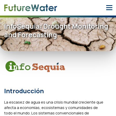
Skip
to
content
InfoSequia: Drought Monitoring
and Forecasting
Introducción
La escasez de agua es una crisis mundial creciente que
afecta a economías, ecosistemas y comunidades de
todo el mundo. Los sistemas convencionales de