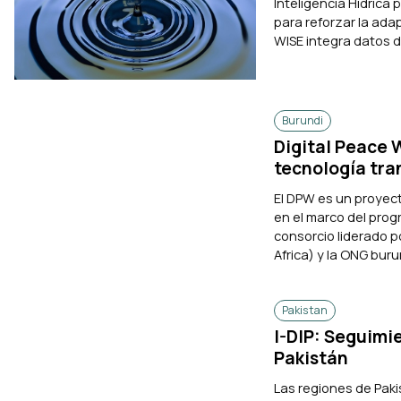
Inteligencia Hídrica
para reforzar la adap
WISE integra datos de
Burundi
Digital Peace 
tecnología tra
El DPW es un proyec
en el marco del prog
consorcio liderado p
Africa) y la ONG bur
Pakistan
I-DIP: Seguimi
Pakistán
Las regiones de Pak