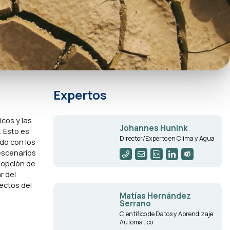
Expertos
icos y las
Johannes Hunink
. Esto es
Director/Experto en Clima y Agua
do con los
 escenarios
adopción de
r del
ectos del
Matías Hernández
Serrano
Científico de Datos y Aprendizaje
Automático