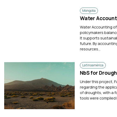
Mongolia
Water Account
Water Accounting offe
policymakers balance
It supports sustaina
future. By accounting
resources...
Latinoamérica
NbS for Drough
Under this project, 
regarding the applic
of droughts, with a 
tools were compiled b