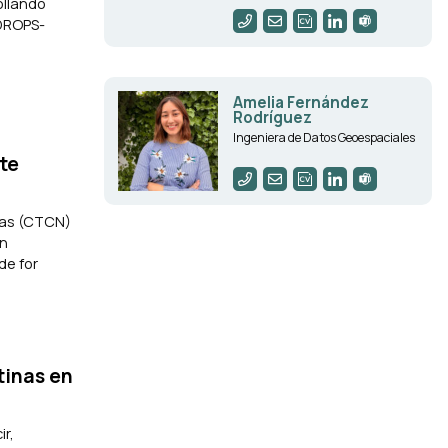
ollando
 DROPS-
Amelia Fernández
Rodríguez
Ingeniera de Datos Geoespaciales
te
cas (CTCN)
un
de for
tinas en
r,