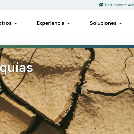
FutureWater Ac
otros
Experiencia
Soluciones
equías