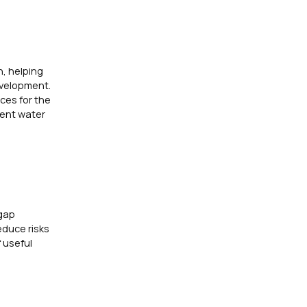
n, helping
evelopment.
ces for the
lient water
 gap
educe risks
 useful