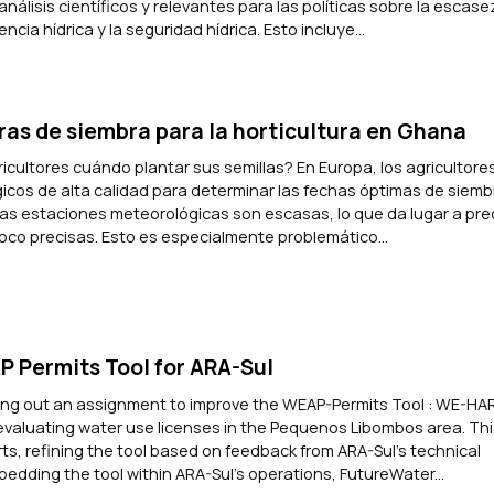
nálisis científicos y relevantes para las políticas sobre la escas
iencia hídrica y la seguridad hídrica. Esto incluye...
as de siembra para la horticultura en Ghana
cultores cuándo plantar sus semillas? En Europa, los agricultore
cos de alta calidad para determinar las fechas óptimas de siemb
 las estaciones meteorológicas son escasas, lo que da lugar a pr
oco precisas. Esto es especialmente problemático...
 Permits Tool for ARA-Sul
ing out an assignment to improve the WEAP-Permits Tool : WE-HAR
evaluating water use licenses in the Pequenos Libombos area. Thi
orts, refining the tool based on feedback from ARA-Sul’s technical
bedding the tool within ARA-Sul’s operations, FutureWater...