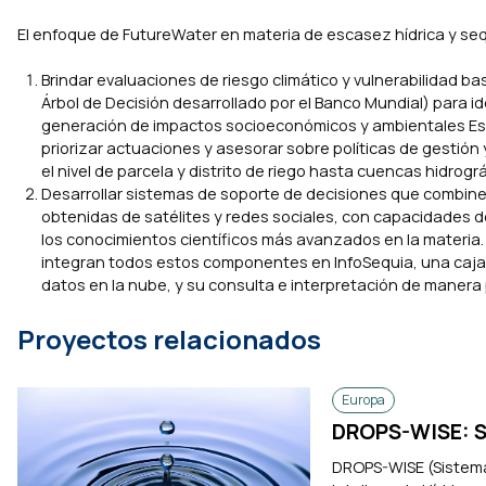
El enfoque de FutureWater en materia de escasez hídrica y seq
Brindar evaluaciones de riesgo climático y vulnerabilidad 
Árbol de Decisión desarrollado por el Banco Mundial) para id
generación de impactos socioeconómicos y ambientales Esto
priorizar actuaciones y asesorar sobre políticas de gestió
el nivel de parcela y distrito de riego hasta cuencas hidrog
Desarrollar sistemas de soporte de decisiones que combin
obtenidas de satélites y redes sociales, con capacidades d
los conocimientos científicos más avanzados en la materia.
integran todos estos componentes en InfoSequia, una caja
datos en la nube, y su consulta e interpretación de manera p
Proyectos relacionados
Europa
DROPS-WISE: Si
DROPS-WISE (Sistema 