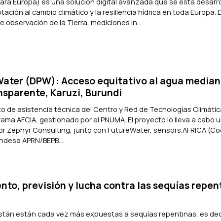
 para Europa) es una solución digital avanzada que se está desarr
tación al cambio climático y la resiliencia hídrica en toda Europa.
 observación de la Tierra, mediciones in...
Water (DPW): Acceso equitativo al agua median
nsparente, Karuzi, Burundi
to de asistencia técnica del Centro y Red de Tecnologías Climáti
rama AFCIA, gestionado por el PNUMA. El proyecto lo lleva a cabo 
or Zephyr Consulting, junto con FutureWater, sensors.AFRICA (Co
undesa APRN/BEPB....
ento, previsión y lucha contra las sequías repen
istán están cada vez más expuestas a sequías repentinas, es deci