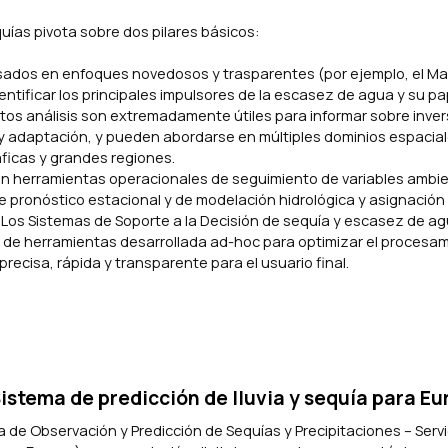
uías pivota sobre dos pilares básicos:
basados en enfoques novedosos y trasparentes (por ejemplo, el M
entificar los principales impulsores de la escasez de agua y su pa
s análisis son extremadamente útiles para informar sobre inver
n y adaptación, y pueden abordarse en múltiples dominios espacia
ráficas y grandes regiones.
en herramientas operacionales de seguimiento de variables ambi
e pronóstico estacional y de modelación hidrológica y asignación
 Los Sistemas de Soporte a la Decisión de sequía y escasez de a
 de herramientas desarrollada
ad-hoc
para optimizar el procesa
recisa, rápida y transparente para el usuario final.
stema de predicción de lluvia y sequía para Eu
de Observación y Predicción de Sequías y Precipitaciones – Servi