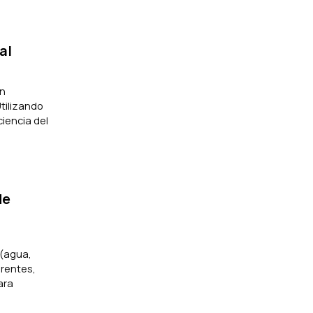
al
on
tilizando
ciencia del
de
 (agua,
erentes,
ara