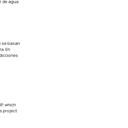
ez de agua
s se basan
ra. En
edicciones
P, which
s project