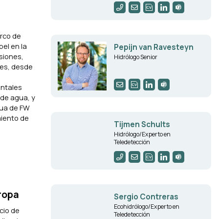
arco de
pel en la
Pepijn van Ravesteyn
siones,
Hidrólogo Senior
les, desde
entales
 de agua, y
gua de FW
miento de
Tijmen Schults
Hidrólogo/Experto en
Teledetección
ropa
Sergio Contreras
Ecohidrólogo/Experto en
cio de
Teledetección