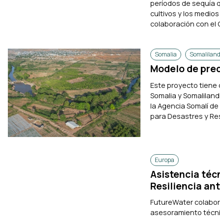
períodos de sequía 
cultivos y los medios
colaboración con el C
Somalia
Somaliland
Modelo de pred
Este proyecto tiene 
Somalia y Somaliland
la Agencia Somalí de
para Desastres y Res
Europa
Asistencia téc
Resiliencia an
FutureWater colabor
asesoramiento técnic