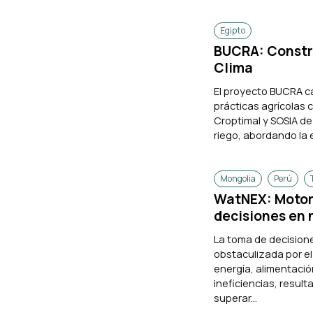
Egipto
BUCRA: Constru
Clima
El proyecto BUCRA ca
prácticas agrícolas 
Croptimal y SOSIA de 
riego, abordando la e
Mongolia
Perú
WatNEX: Motor 
decisiones en
La toma de decisione
obstaculizada por e
energía, alimentaci
ineficiencias, result
superar...