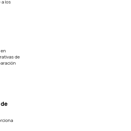
 a los
 en
rativas de
paración
 de
orciona