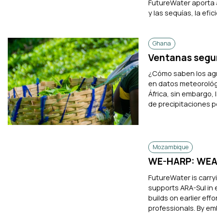
FutureWater aporta a
y las sequías, la efic
Ghana
Ventanas segur
¿Cómo saben los agri
en datos meteorológi
África, sin embargo,
de precipitaciones p
Mozambique
WE-HARP: WEAP
FutureWater is carry
supports ARA-Sul in 
builds on earlier eff
professionals. By em