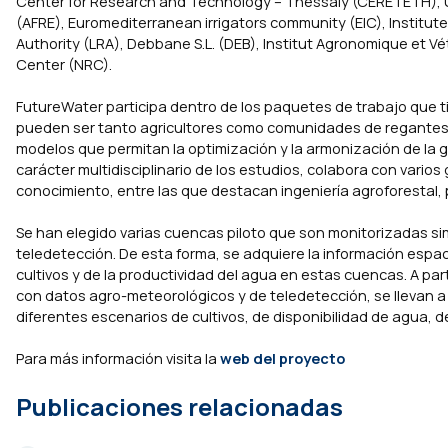
Center for Research and Technology – Thessaly (CERETETH), 
(AFRE), Euromediterranean irrigators community (EIC), Institute 
Authority (LRA), Debbane S.L. (DEB), Institut Agronomique et Vé
Center (NRC).
FutureWater participa dentro de los paquetes de trabajo que ti
pueden ser tanto agricultores como comunidades de regantes 
modelos que permitan la optimización y la armonización de la g
carácter multidisciplinario de los estudios, colabora con vario
conocimiento, entre las que destacan ingeniería agroforestal,
Se han elegido varias cuencas piloto que son monitorizadas s
teledetección. De esta forma, se adquiere la información espac
cultivos y de la productividad del agua en estas cuencas. A pa
con datos agro-meteorológicos y de teledetección, se llevan a
diferentes escenarios de cultivos, de disponibilidad de agua, d
Para más información visita la
web del proyecto
Publicaciones relacionadas