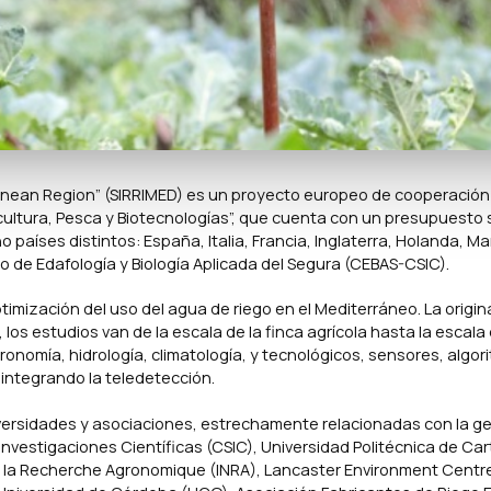
rranean Region” (SIRRIMED) es un proyecto europeo de cooperación d
ultura, Pesca y Biotecnologías”, que cuenta con un presupuesto 
o países distintos: España, Italia, Francia, Inglaterra, Holanda, M
o de Edafología y Biología Aplicada del Segura (CEBAS-CSIC).
imización del uso del agua de riego en el Mediterráneo. La origin
, los estudios van de la escala de la finca agrícola hasta la escala 
ronomía, hidrología, climatología, y tecnológicos, sensores, algor
 integrando la teledetección.
iversidades y asociaciones, estrechamente relacionadas con la ge
 Investigaciones Científicas (CSIC), Universidad Politécnica de C
e la Recherche Agronomique (INRA), Lancaster Environment Centre