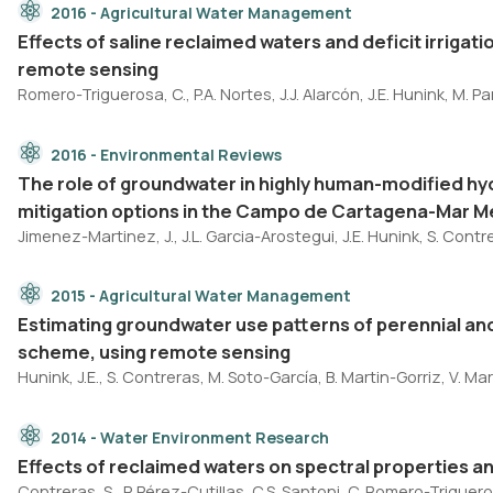
2016 - Agricultural Water Management
Effects of saline reclaimed waters and deficit irriga
remote sensing
Romero-Triguerosa, C., P.A. Nortes, J.J. Alarcón, J.E. Hunink, M. Pa
2016 - Environmental Reviews
The role of groundwater in highly human-modified hy
mitigation options in the Campo de Cartagena-Mar Me
Jimenez-Martinez, J., J.L. Garcia-Arostegui, J.E. Hunink, S. Contr
2015 - Agricultural Water Management
Estimating groundwater use patterns of perennial and
scheme, using remote sensing
Hunink, J.E., S. Contreras, M. Soto-García, B. Martin-Gorriz, V. Mar
2014 - Water Environment Research
Effects of reclaimed waters on spectral properties and
Contreras, S., P. Pérez-Cutillas, C.S. Santoni, C. Romero-Trigueros