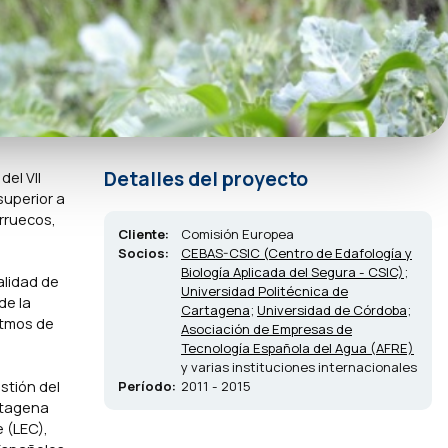
Detalles del proyecto
el VII
superior a
arruecos,
Cliente:
Comisión Europea
Socios:
CEBAS-CSIC (Centro de Edafología y
Biología Aplicada del Segura - CSIC)
;
alidad de
Universidad Politécnica de
de la
Cartagena
;
Universidad de Córdoba
;
itmos de
Asociación de Empresas de
Tecnología Española del Agua (AFRE)
y varias instituciones internacionales
stión del
Período:
2011 - 2015
artagena
 (LEC),