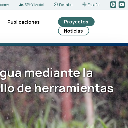
ademy
SPHY Model
Portales
Español
Proyectos
Publicaciones
Noticias
agua mediante la
ollo de herramientas