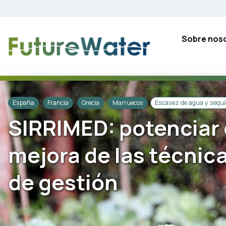
Skip
to
content
Sobre nos
España
Francia
Grecia
Marruecos
Escasez de agua y sequ
SIRRIMED: potenciar 
mejora de las técnica
de gestión