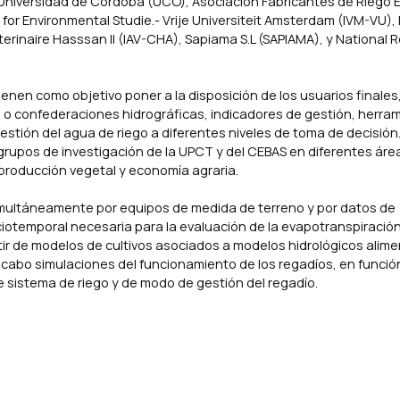
Universidad de Córdoba (UCO), Asociación Fabricantes de Riego 
for Environmental Studie.- Vrije Universiteit Amsterdam (IVM-VU), L
terinaire Hasssan II (IAV-CHA), Sapiama S.L (SAPIAMA), y National
enen como objetivo poner a la disposición de los usuarios finales
o confederaciones hidrográficas, indicadores de gestión, herram
estión del agua de riego a diferentes niveles de toma de decisión.
s grupos de investigación de la UPCT y del CEBAS en diferentes áre
 producción vegetal y economía agraria.
imultáneamente por equipos de medida de terreno y por datos de
iotemporal necesaria para la evaluación de la evapotranspiración
rtir de modelos de cultivos asociados a modelos hidrológicos alim
 cabo simulaciones del funcionamiento de los regadíos, en funció
e sistema de riego y de modo de gestión del regadío.