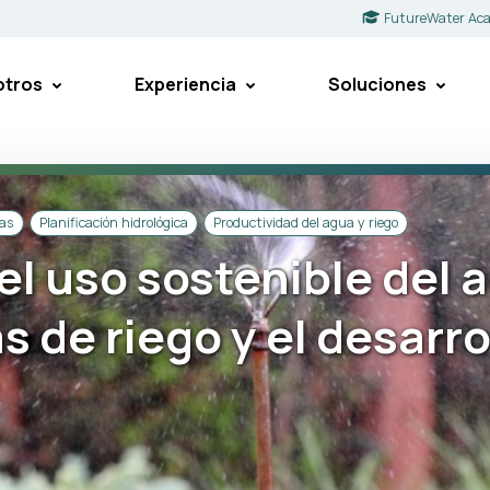
FutureWater Ac
otros
Experiencia
Soluciones
ías
Planificación hidrológica
Productividad del agua y riego
el uso sostenible del 
s de riego y el desarr