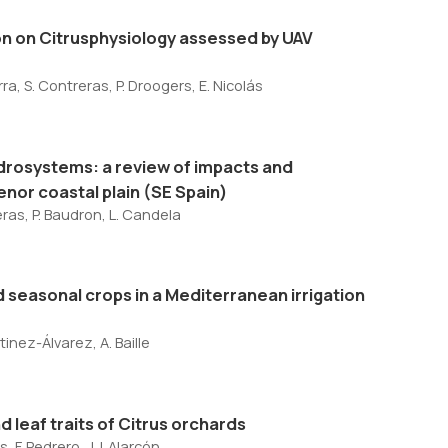
tion on Citrusphysiology assessed by UAV
rra, S. Contreras, P. Droogers, E. Nicolás
drosystems: a review of impacts and
nor coastal plain (SE Spain)
eras, P. Baudron, L. Candela
 seasonal crops in a Mediterranean irrigation
tinez-Álvarez, A. Baille
 leaf traits of Citrus orchards
, F. Pedrero, J.J. Alarcón