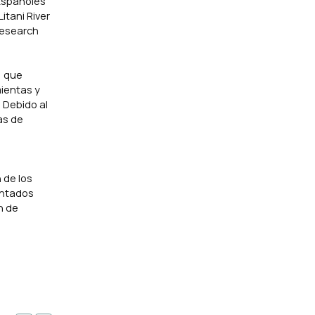
Españoles
itani River
 Research
, que
ientas y
 Debido al
as de
 de los
entados
n de