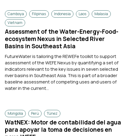
Camboya
Filipinas
Indonesia
Laos
Malasia
Vietnam
Assessment of the Water-Energy-Food-
ecosystem Nexus in Selected River
Basins in Southeast Asia
FutureWater is tailoring the REWEFe toolkit to support
assessment of the WEFE Nexus by quantifying a set of
indicators relevant to the key issues in seven selected
river basins in Southeast Asia. This is part of a broader
baseline assessment of competing uses and users of
water in the current...
Mongolia
Perú
Túnez
WatNEX: Motor de contabilidad del agua
para apoyar la toma de decisiones en