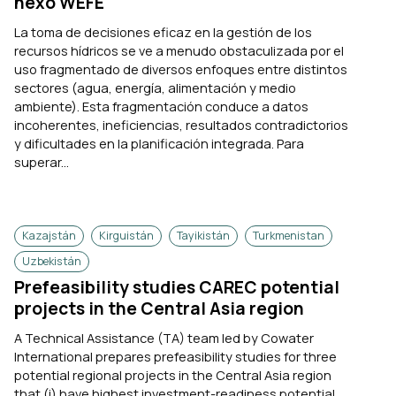
nexo WEFE
La toma de decisiones eficaz en la gestión de los
recursos hídricos se ve a menudo obstaculizada por el
uso fragmentado de diversos enfoques entre distintos
sectores (agua, energía, alimentación y medio
ambiente). Esta fragmentación conduce a datos
incoherentes, ineficiencias, resultados contradictorios
y dificultades en la planificación integrada. Para
superar...
Kazajstán
Kirguistán
Tayikistán
Turkmenistan
Uzbekistán
Prefeasibility studies CAREC potential
projects in the Central Asia region
A Technical Assistance (TA) team led by Cowater
International prepares prefeasibility studies for three
potential regional projects in the Central Asia region
that (i) have highest investment-readiness potential,