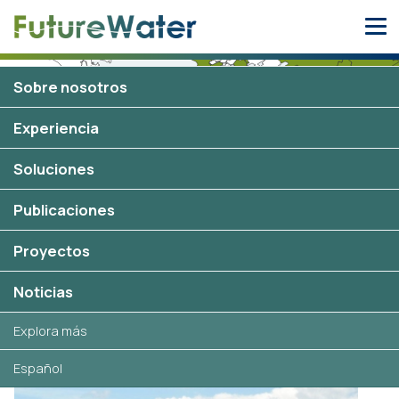
Skip
to
content
Sobre nosotros
Experiencia
Vietnam
20 proyectos
Soluciones
Publicaciones
Proyectos
Proyectos seleccionados en
Vietnam
Noticias
Explora más
Español