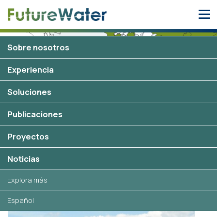
Skip
to
content
Sobre nosotros
Macedonia
1 proyecto
Experiencia
Soluciones
Publicaciones
Proyectos
Proyectos seleccionados en
Macedonia
Noticias
Explora más
Español