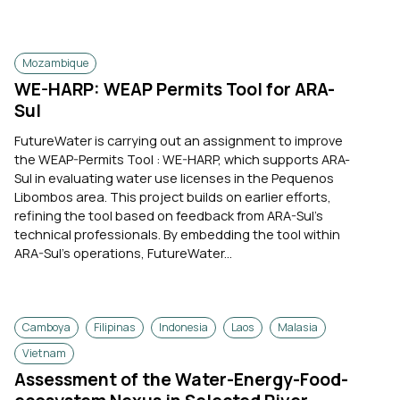
Mozambique
WE-HARP: WEAP Permits Tool for ARA-
Sul
FutureWater is carrying out an assignment to improve
the WEAP-Permits Tool : WE-HARP, which supports ARA-
Sul in evaluating water use licenses in the Pequenos
Libombos area. This project builds on earlier efforts,
refining the tool based on feedback from ARA-Sul’s
technical professionals. By embedding the tool within
ARA-Sul’s operations, FutureWater...
Camboya
Filipinas
Indonesia
Laos
Malasia
Vietnam
Assessment of the Water-Energy-Food-