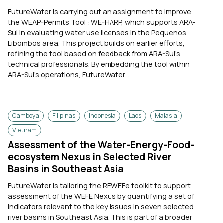
FutureWater is carrying out an assignment to improve
the WEAP-Permits Tool : WE-HARP, which supports ARA-
Sul in evaluating water use licenses in the Pequenos
Libombos area. This project builds on earlier efforts,
refining the tool based on feedback from ARA-Sul’s
technical professionals. By embedding the tool within
ARA-Sul’s operations, FutureWater...
Camboya
Filipinas
Indonesia
Laos
Malasia
Vietnam
Assessment of the Water-Energy-Food-
ecosystem Nexus in Selected River
Basins in Southeast Asia
FutureWater is tailoring the REWEFe toolkit to support
assessment of the WEFE Nexus by quantifying a set of
indicators relevant to the key issues in seven selected
river basins in Southeast Asia. This is part of a broader