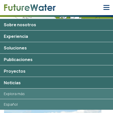
Skip
to
content
Sobre nosotros
Experiencia
Soluciones
Publicaciones
Proyectos
Proyectos seleccionados en
Reino Unido
Noticias
Explora más
Español