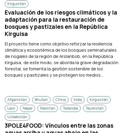
Kirguistán
Evaluación de los riesgos climáticos y la
adaptación para la restauración de
bosques y pastizales en la República
Kirguisa
El proyecto tiene como objetivo reforzar la resiliencia
climática y ecosistémica de los bosques seminaturales
de nogales de la región de Arslanbob, en la República
Kirguisa; de este modo, se aborda la grave degradación
forestal, se fomenta la gestión sostenible de los
bosques y pastizales y se protegen los medios...
Afganistán
Bhutan
China
India
Kirguistán
Laos
Nepal
Pakistan
Tailandia
Tayikistán
Uzbekistán
3POLE4FOOD: Vínculos entre las zonas
aguas arriba y aguas abajo en las