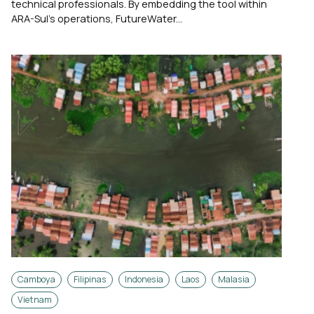
technical professionals. By embedding the tool within
ARA-Sul’s operations, FutureWater...
Camboya
Filipinas
Indonesia
Laos
Malasia
Vietnam