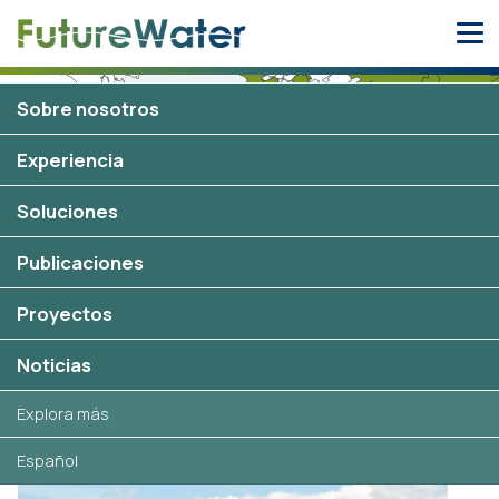
Skip
to
content
Sobre nosotros
Experiencia
Ecuador
Soluciones
1 proyecto
Publicaciones
Proyectos
Proyectos seleccionados en
Ecuador
Noticias
Explora más
Español