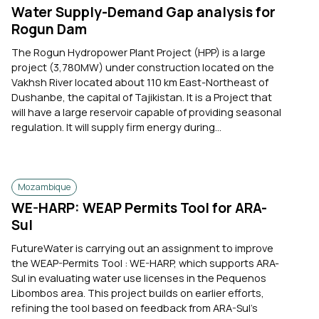
Water Supply-Demand Gap analysis for
Rogun Dam
The Rogun Hydropower Plant Project (HPP) is a large
project (3,780MW) under construction located on the
Vakhsh River located about 110 km East-Northeast of
Dushanbe, the capital of Tajikistan. It is a Project that
will have a large reservoir capable of providing seasonal
regulation. It will supply firm energy during...
Mozambique
WE-HARP: WEAP Permits Tool for ARA-
Sul
FutureWater is carrying out an assignment to improve
the WEAP-Permits Tool : WE-HARP, which supports ARA-
Sul in evaluating water use licenses in the Pequenos
Libombos area. This project builds on earlier efforts,
refining the tool based on feedback from ARA-Sul’s