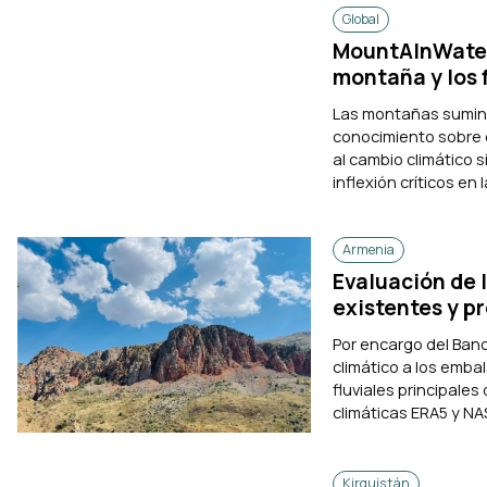
Global
MountAInWater:
montaña y los 
Las montañas sumini
conocimiento sobre c
al cambio climático 
inflexión críticos en 
Armenia
Evaluación de l
existentes y p
Por encargo del Banc
climático a los emba
fluviales principales
climáticas ERA5 y NAS
Kirguistán