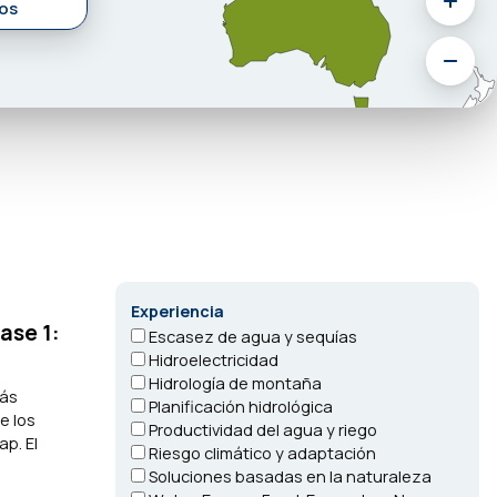
os
Experiencia
ase 1:
Escasez de agua y sequías
Hidroelectricidad
Hidrología de montaña
más
Planificación hidrológica
e los
Productividad del agua y riego
p. El
Riesgo climático y adaptación
Soluciones basadas en la naturaleza