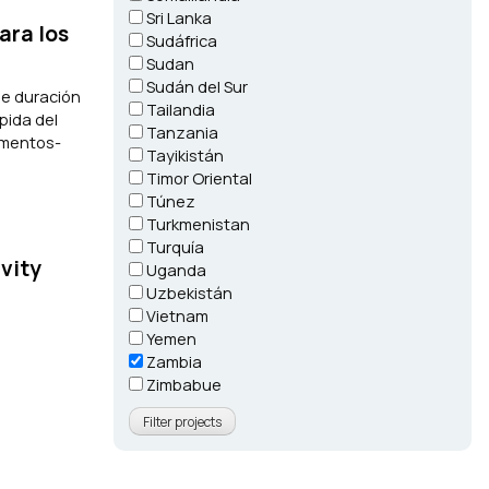
Sri Lanka
ara los
Sudáfrica
Sudan
Sudán del Sur
de duración
Tailandia
pida del
Tanzania
imentos-
Tayikistán
Timor Oriental
Túnez
Turkmenistan
Turquía
vity
Uganda
Uzbekistán
Vietnam
Yemen
Zambia
Zimbabue