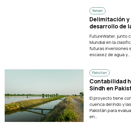
Yemen
Delimitación y
desarrollo de l
FutureWater, junto c
Mundial en la clasif
futuras inversiones 
escasez de agua y...
Pakistan
Contabilidad hí
Sindh en Pakis
El proyecto tiene com
cuenca del Indo y la
Pakistán para evalua
en...