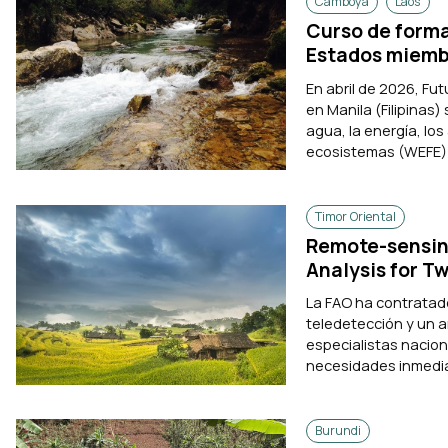
Camboya
Laos
Curso de forma
Estados miemb
En abril de 2026, Fu
en Manila (Filipinas
agua, la energía, lo
ecosistemas (WEFE) e
Timor Oriental
Remote-sensin
Analysis for T
La FAO ha contratad
teledetección y un an
especialistas naciona
necesidades inmediat
Burundi