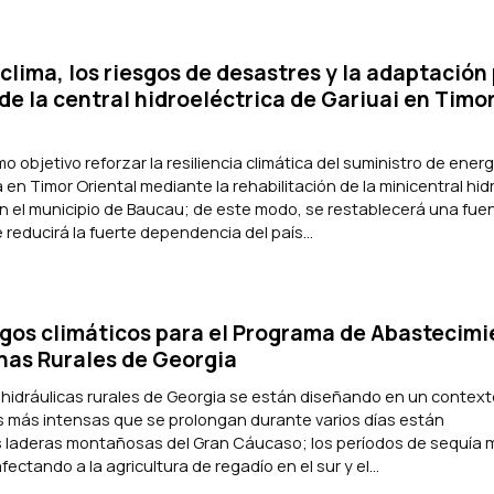
clima, los riesgos de desastres y la adaptación 
de la central hidroeléctrica de Gariuai en Timo
o objetivo reforzar la resiliencia climática del suministro de energ
 en Timor Oriental mediante la rehabilitación de la minicentral hid
en el municipio de Baucau; de este modo, se restablecerá una fue
 reducirá la fuerte dependencia del país...
esgos climáticos para el Programa de Abastecimi
nas Rurales de Georgia
 hidráulicas rurales de Georgia se están diseñando en un context
as más intensas que se prolongan durante varios días están
s laderas montañosas del Gran Cáucaso; los períodos de sequía 
ctando a la agricultura de regadío en el sur y el...