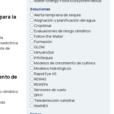
Water-Energy-Food-Ecosystem Nexus
Soluciones
Alerta temprana de sequía
para la
Asignación y planificación del agua
r
Croptimal
Evaluaciones de riesgo climático
Follow the Water
ía
Formación
roeléctrica
GLOW
nte de
HiHydroSoil
InfoSequia
Modelos de crecimiento de cultivos
Modelos hidrológicos
Rapid Eye XS
ento de
REWAS
REWEFe
Sensores de vuelo
o climático
SPHY
Teledetección satelital
más
WatNEX