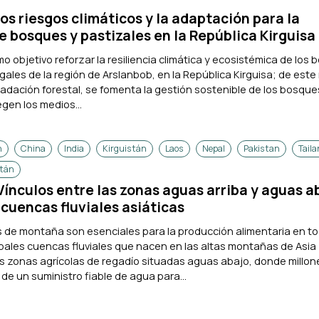
os riesgos climáticos y la adaptación para la
e bosques y pastizales en la República Kirguisa
o objetivo reforzar la resiliencia climática y ecosistémica de los
ales de la región de Arslanbob, en la República Kirguisa; de este
adación forestal, se fomenta la gestión sostenible de los bosque
egen los medios...
n
China
India
Kirguistán
Laos
Nepal
Pakistan
Taila
tán
nculos entre las zonas aguas arriba y aguas a
 cuencas fluviales asiáticas
s de montaña son esenciales para la producción alimentaria en to
pales cuencas fluviales que nacen en las altas montañas de Asia
 zonas agrícolas de regadío situadas aguas abajo, donde millon
 un suministro fiable de agua para...