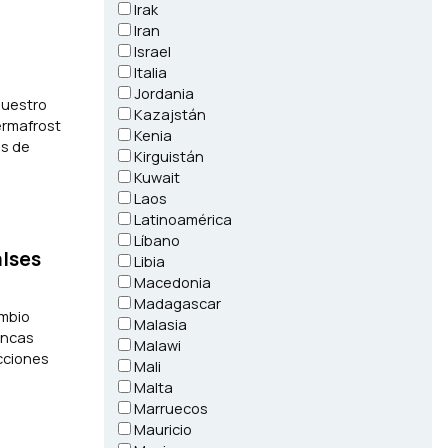
Irak
Iran
Israel
Italia
Jordania
nuestro
Kazajstán
ermafrost
Kenia
os de
Kirguistán
Kuwait
Laos
Latinoamérica
Líbano
alses
Libia
Macedonia
Madagascar
ambio
Malasia
encas
Malawi
ecciones
Mali
Malta
Marruecos
Mauricio