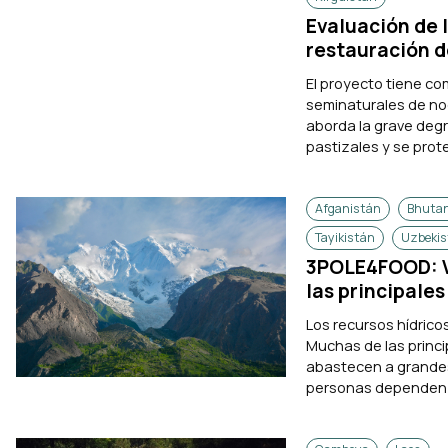
Evaluación de l
restauración d
El proyecto tiene com
seminaturales de nog
aborda la grave degr
pastizales y se prot
Afganistán
Bhuta
Tayikistán
Uzbekis
3POLE4FOOD: Ví
las principales
Los recursos hídrico
Muchas de las princi
abastecen a grandes
personas dependen de