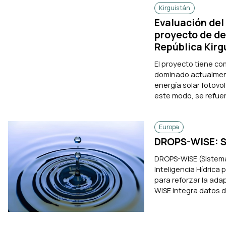
Kirguistán
Evaluación del 
proyecto de des
República Kirg
El proyecto tiene com
dominado actualmente
energía solar fotovo
este modo, se refuer
Europa
DROPS-WISE: Si
DROPS-WISE (Sistema 
Inteligencia Hídrica
para reforzar la adap
WISE integra datos de