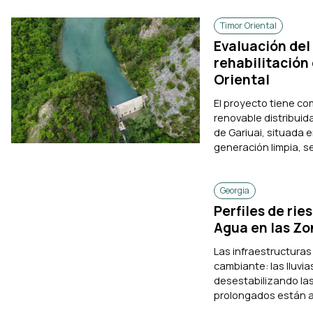
Timor Oriental
Evaluación del 
rehabilitación 
Oriental
El proyecto tiene com
renovable distribuida
de Gariuai, situada 
generación limpia, se
Georgia
Perfiles de ri
Agua en las Zo
Las infraestructuras
cambiante: las lluvi
desestabilizando la
prolongados están afe