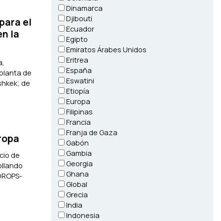
Dinamarca
Djibouti
para el
Ecuador
en la
Egipto
Emiratos Árabes Unidos
Eritrea
a,
España
 planta de
Eswatini
shkek; de
Etiopía
Europa
Filipinas
Francia
Franja de Gaza
ropa
Gabón
Gambia
cio de
Georgia
ollando
Ghana
 DROPS-
Global
Grecia
India
Indonesia