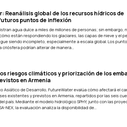
 Reanálisis global de los recursos hídricos de
futuros puntos de inflexión
stran agua dulce a miles de millones de personas; sin embargo, 
ómo están respondiendo los glaciares, las capas de nieve y el p
sigue siendo incompleto, especialmente a escala global. Los punt
la criósfera podrían alterar de manera...
os riesgos climáticos y priorización de los emb
revistos en Armenia
o Asiático de Desarrollo, FutureWater evalúa cómo afectará el c
lses existentes y previstos en Armenia, repartidos por las seis cu
 del país. Mediante el modelo hidrológico SPHY, junto con las proy
A-NEX, la evaluación analiza la disponibilidad de...