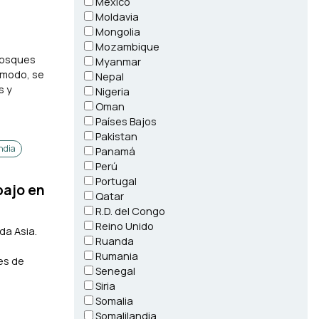
Mexico
Moldavia
Mongolia
Mozambique
 bosques
Myanmar
 modo, se
Nepal
s y
Nigeria
Oman
Países Bajos
Pakistan
ndia
Panamá
Perú
Portugal
bajo en
Qatar
R.D. del Congo
Reino Unido
da Asia.
Ruanda
Rumania
es de
Senegal
Siria
Somalia
Somalilandia