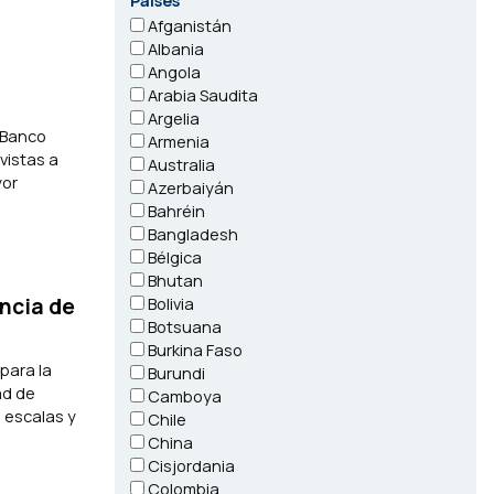
Países
Afganistán
Albania
Angola
Arabia Saudita
Argelia
 Banco
Armenia
vistas a
Australia
yor
Azerbaiyán
Bahréin
Bangladesh
Bélgica
Bhutan
Bolivia
incia de
Botsuana
Burkina Faso
 para la
Burundi
ad de
Camboya
s escalas y
Chile
China
Cisjordania
Colombia