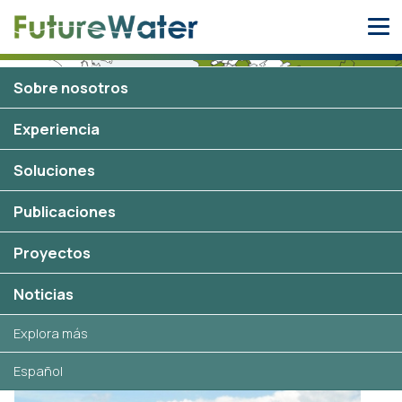
Skip
to
content
Sobre nosotros
Oman
Experiencia
2 proyectos
Soluciones
Publicaciones
Proyectos
Proyectos seleccionados en
Oman
Noticias
Explora más
Español