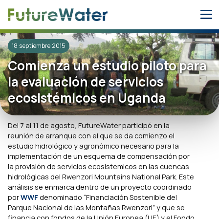
Skip
to
content
18 septiembre 2015
Comienza un estudio piloto para
la evaluación de servicios
ecosistémicos en Uganda
Del 7 al 11 de agosto, FutureWater participó en la
reunión de arranque con el que se da comienzo el
estudio hidrológico y agronómico necesario para la
implementación de un esquema de compensación por
la provisión de servicios ecosistemicos en las cuencas
hidrológicas del Rwenzori Mountains National Park. Este
análisis se enmarca dentro de un proyecto coordinado
por
WWF
denominado “Financiación Sostenible del
Parque Nacional de las Montañas Rwenzori” y que se
financia con fondos de la Unión Europea (UE) y el Fondo