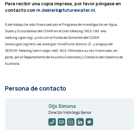
Para recibir una copia impresa, por favor póngase en
contacto con
m.deklerk@futurewater.nl
.
Este trabajo ha sido financiado por el Programa de Investigación en Agua,
Suelo y Ecosistemas del CGIAR en el Gran Mekong (WLE-GM, wle-
mekong.cgiar.org), junto con el Fondo de Donantes del CGIAR
(www.cgiar.org/who-we-are/cgiar-fund/fund-donors-2), y el apoyo de
SERVIR-Mekong (servir.adpc.net). WLE-GM está a su vez financiado, en
parte, por el Departamento de Asuntos Exteriores y Comercio del Gobierno de
Australia.
Persona de contacto
Gijs Simons
Director/Hidrólogo Senior