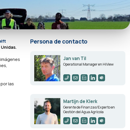
Persona de contacto
elft
 Unidas.
Jan van Til
e imágenes
Operational Manager en HiView
nes,
 por las
Martijn de Klerk
Gerente de Finanzas/Experto en
Gestión del Agua Agrícola