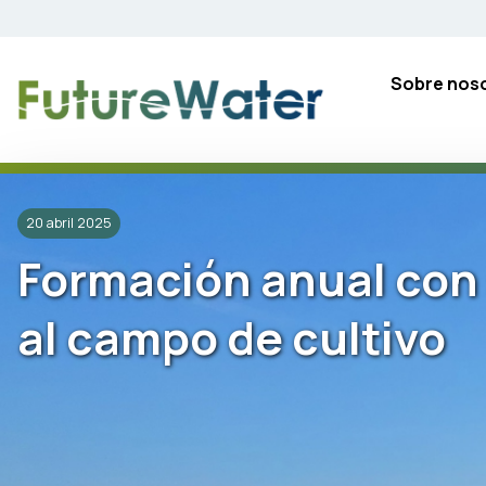
Skip
to
content
Sobre nos
20 abril 2025
Formación anual con s
al campo de cultivo