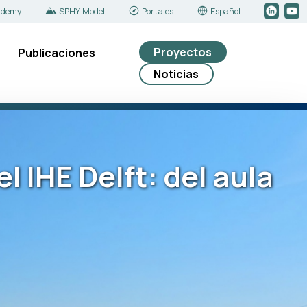
ademy
SPHY Model
Portales
Español
Proyectos
Publicaciones
Noticias
 IHE Delft: del aula