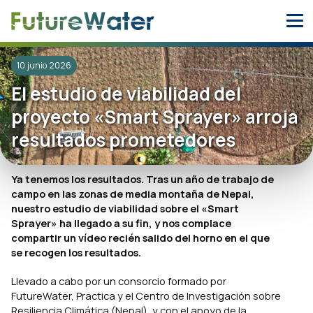
Skip
to
content
10 junio 2026
El estudio de viabilidad del
proyecto «Smart Sprayer» arroja
resultados prometedores
Ya tenemos los resultados. Tras un año de trabajo de
campo en las zonas de media montaña de Nepal,
nuestro estudio de viabilidad sobre el «Smart
Sprayer» ha llegado a su fin, y nos complace
compartir un vídeo recién salido del horno en el que
se recogen los resultados.
Llevado a cabo por un consorcio formado por
FutureWater, Practica y el Centro de Investigación sobre
Resiliencia Climática (Nepal), y con el apoyo de la