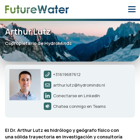
Skip
to
content
Arthur Lutz
Copropietario de HydroMinds
+31619687612
arthur.lutz@hydrominds.nl
Conectarse en LinkedIn
Chatea conmigo en Teams
El Dr. Arthur Lutz es hidrólogo y geógrafo físico con
una sólida trayectoria en investigación y consultoría