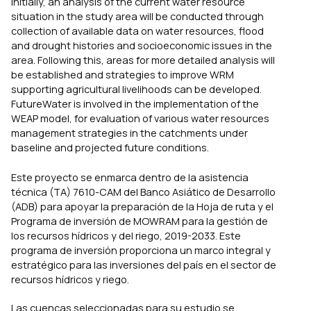
Initially, an analysis of the current water resource
situation in the study area will be conducted through
collection of available data on water resources, flood
and drought histories and socioeconomic issues in the
area. Following this, areas for more detailed analysis will
be established and strategies to improve WRM
supporting agricultural livelihoods can be developed.
FutureWater is involved in the implementation of the
WEAP model, for evaluation of various water resources
management strategies in the catchments under
baseline and projected future conditions.
Este proyecto se enmarca dentro de la asistencia
técnica (TA) 7610-CAM del Banco Asiático de Desarrollo
(ADB) para apoyar la preparación de la Hoja de ruta y el
Programa de inversión de MOWRAM para la gestión de
los recursos hídricos y del riego, 2019-2033. Este
programa de inversión proporciona un marco integral y
estratégico para las inversiones del país en el sector de
recursos hídricos y riego.
Las cuencas seleccionadas para su estudio se