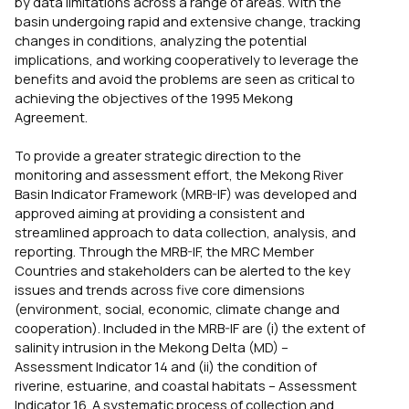
by data limitations across a range of areas. With the
basin undergoing rapid and extensive change, tracking
changes in conditions, analyzing the potential
implications, and working cooperatively to leverage the
benefits and avoid the problems are seen as critical to
achieving the objectives of the 1995 Mekong
Agreement.
To provide a greater strategic direction to the
monitoring and assessment effort, the Mekong River
Basin Indicator Framework (MRB-IF) was developed and
approved aiming at providing a consistent and
streamlined approach to data collection, analysis, and
reporting. Through the MRB-IF, the MRC Member
Countries and stakeholders can be alerted to the key
issues and trends across five core dimensions
(environment, social, economic, climate change and
cooperation). Included in the MRB-IF are (i) the extent of
salinity intrusion in the Mekong Delta (MD) –
Assessment Indicator 14 and (ii) the condition of
riverine, estuarine, and coastal habitats – Assessment
Indicator 16. A systematic process of collection and